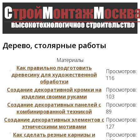
Дерево, столярные работы
Материалы
Как правильно подготовить
Главная
Просмотров:
древесину для художественной
116
обработки
Создание декоративной кромки на
Просмотров:
изделии своими руками
103
Все новости
Создание декоративных панелей с
Просмотров:
комбинированной техникой
89
Создание декоративных элементов с
Просмотров:
этническими мотивами
127
Видео
Как сделать резные карнизы и
Просмотров: