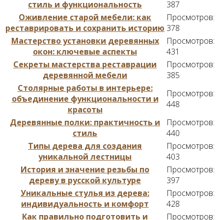
стиль и функциональность
387
Оживление старой мебели: как
Просмотров:
реставрировать и сохранить историю
378
Мастерство установки деревянных
Просмотров:
окон: ключевые аспекты
431
Секреты мастерства реставрации
Просмотров:
деревянной мебели
385
Столярные работы в интерьере:
Просмотров:
объединение функциональности и
448
красоты
Деревянные полки: практичность и
Просмотров:
стиль
440
Типы дерева для создания
Просмотров:
уникальной лестницы
403
История и значение резьбы по
Просмотров:
дереву в русской культуре
397
Уникальные стулья из дерева:
Просмотров:
индивидуальность и комфорт
428
Как правильно подготовить и
Просмотров: