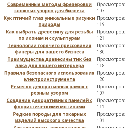
Современные методы фрезеровки
Просмотров:
сложных узоров для бизнеса
107
Кук птичий глаз уникальные рисунки
Просмотров:
природы
119
Как выбрать древесину для резьбы
Просмотров:
по иконам и скульптурам
121
Технологии горячего прессования
Просмотров:
фанеры для вашего бизнеса
130
Преимущества древесины тик без
Просмотров:
лака для вашего интерьера
118
Правила безопасного использования
Просмотров:
электроинструмента
120
Ремесло декоративных рамок с
Просмотров:
резным узором
107
Создание декоративных панелей с
Просмотров:
флористическими мотивами
111
Редкие породы для токарных
Просмотров:
изделий высокого качества
101
Как создавать декоративные
Просмотров: