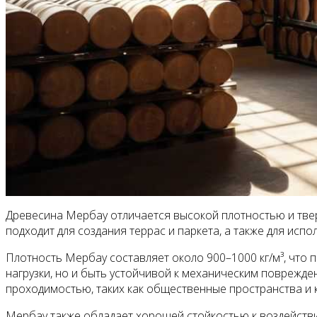
Древесина Мербау отличается высокой плотностью и тверд
подходит для создания террас и паркета, а также для испо
Плотность Мербау составляет около 900–1000 кг/м³, что 
нагрузки, но и быть устойчивой к механическим поврежде
проходимостью, таких как общественные пространства и 
Мербау также обладает хорошей стойкостью к воздействи