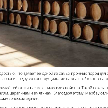
остью, что делает её одной из самых прочных пород для с
льзования в других конструкциях, где важна стойкость к на
придаёт ей отличные механические свойства. Такой показ
ниям, царапинам и вмятинам. Благодаря этому, Мербау отл
коммерческие здания.
ю влаги и изменению температур, что делает её отличным 