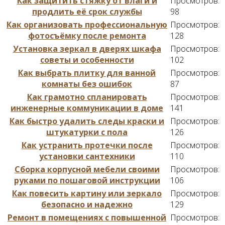
Как защитить стяжку от влаги и
Просмотров:
продлить её срок службы
98
Как организовать профессиональную
Просмотров:
фотосъёмку после ремонта
128
Установка зеркал в дверях шкафа
Просмотров:
советы и особенности
102
Как выбрать плитку для ванной
Просмотров:
комнаты без ошибок
87
Как грамотно спланировать
Просмотров:
инженерные коммуникации в доме
141
Как быстро удалить следы краски и
Просмотров:
штукатурки с пола
126
Как устранить протечки после
Просмотров:
установки сантехники
110
Сборка корпусной мебели своими
Просмотров:
руками по пошаговой инструкции
106
Как повесить картину или зеркало
Просмотров:
безопасно и надежно
129
Ремонт в помещениях с повышенной
Просмотров: