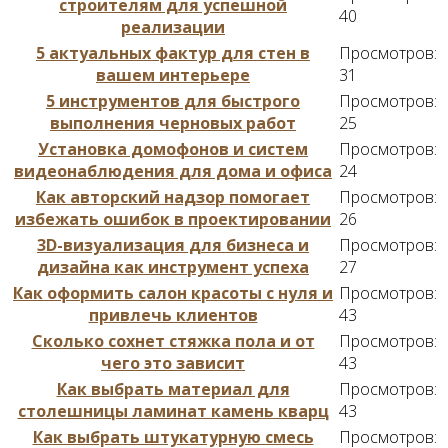
строителям для успешной
40
реализации
5 актуальных фактур для стен в
Просмотров:
вашем интерьере
31
5 инструментов для быстрого
Просмотров:
выполнения черновых работ
25
Установка домофонов и систем
Просмотров:
видеонаблюдения для дома и офиса
24
Как авторский надзор помогает
Просмотров:
избежать ошибок в проектировании
26
3D-визуализация для бизнеса и
Просмотров:
дизайна как инструмент успеха
27
Как оформить салон красоты с нуля и
Просмотров:
привлечь клиентов
43
Сколько сохнет стяжка пола и от
Просмотров:
чего это зависит
43
Как выбрать материал для
Просмотров:
столешницы ламинат камень кварц
43
Как выбрать штукатурную смесь
Просмотров: