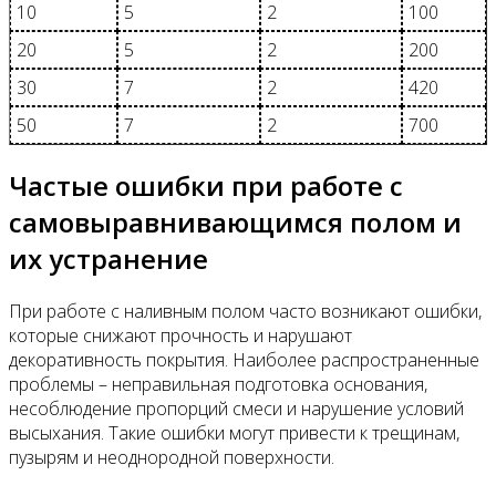
10
5
2
100
20
5
2
200
30
7
2
420
50
7
2
700
Частые ошибки при работе с
самовыравнивающимся полом и
их устранение
При работе с наливным полом часто возникают ошибки,
которые снижают прочность и нарушают
декоративность покрытия. Наиболее распространенные
проблемы – неправильная подготовка основания,
несоблюдение пропорций смеси и нарушение условий
высыхания. Такие ошибки могут привести к трещинам,
пузырям и неоднородной поверхности.