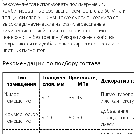
рекомендуется использовать полимерные или
комбинированные составы с прочностью до 60 МПа и
толщиной слоя 5–10 мм. Такие смеси выдерживают
высокие динамические нагрузки, агрессивные
химические воздействия и сохраняют ровную
поверхность без трещин. Декоративные свойства
сохраняются при добавлении кварцевого песка или
цветных пигментов.
Рекомендации по подбору состава
Тип
Толщина
Прочность,
Декоративн
помещения
слоя, мм
МПа
Жилое
Пигментирова
3–7
35–45
помещение
и легкая текст
Добавление
Коммерческое
5–10
50–60
кварца, цветн
помещение
смеси