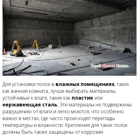
Для установки полок в
влажных помещениях
, таких
как ванная комната, лучше выбирать материалы,
устойчивые к влаге, такие как
пластик
или
нержавеющая сталь
. Эти материалы не подвержены
разрушению от влаги и легко моются, что особенно
важно в местах, где часто происходят перепады
температуры и влажности. Крепления для таких полок
должны быть также защищены от коррозии.