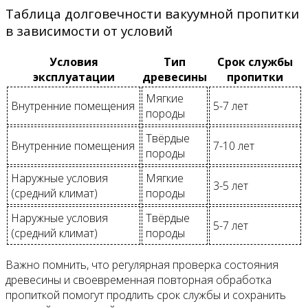
Таблица долговечности вакуумной пропитки
в зависимости от условий
Условия
Тип
Срок службы
эксплуатации
древесины
пропитки
Мягкие
Внутренние помещения
5-7 лет
породы
Твёрдые
Внутренние помещения
7-10 лет
породы
Наружные условия
Мягкие
3-5 лет
(средний климат)
породы
Наружные условия
Твёрдые
5-7 лет
(средний климат)
породы
Важно помнить, что регулярная проверка состояния
древесины и своевременная повторная обработка
пропиткой помогут продлить срок службы и сохранить