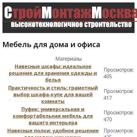
Мебель для дома и офиса
Материалы
Навесные шкафы: идеальное
Главная
Просмотров:
решение для хранения одежды и
405
белья
Практичность и стиль: грамотный
Просмотров:
выбор шкафа-купе для вашей
417
Все новости
комнаты
Пуфик: универсальная и
Просмотров:
комфортабельная мебель для
470
вашего интерьера
Видео
Навесные полки: удобное решение
Просмотров: