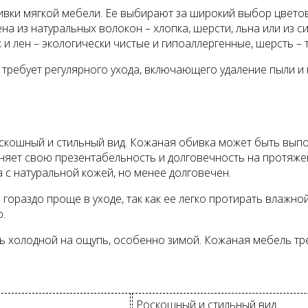
вки мягкой мебели. Ее выбирают за широкий выбор цветов 
 из натуральных волокон – хлопка, шерсти, льна или из си
 лен – экологически чистые и гипоаллергенные, шерсть – т
 требует регулярного ухода, включающего удаление пыли и 
оскошный и стильный вид. Кожаная обивка может быть выпо
аняет свою презентабельность и долговечность на протяже
 с натуральной кожей, но менее долговечен.
ораздо проще в уходе, так как ее легко протирать влажной
ю.
ыть холодной на ощупь, особенно зимой. Кожаная мебель т
Роскошный и стильный вид