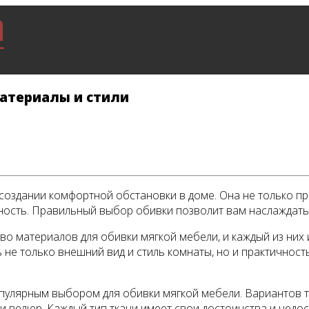
материалы и стили
создании комфортной обстановки в доме. Она не только пр
ность. Правильный выбор обивки позволит вам наслаждатьс
во материалов для обивки мягкой мебели, и каждый из них
не только внешний вид и стиль комнаты, но и практичност
улярным выбором для обивки мягкой мебели. Вариантов тк
 и велюр. Каждый тип ткани имеет свои достоинства и недо