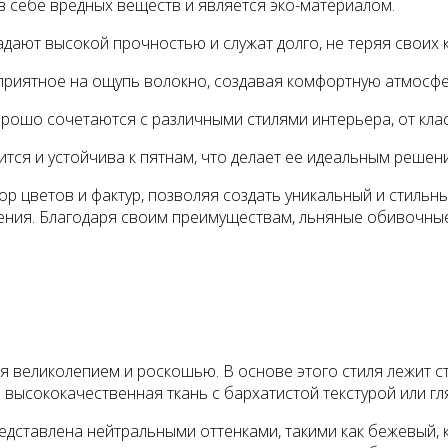
в себе вредных веществ и является эко-материалом.
ют высокой прочностью и служат долго, не теряя своих к
приятное на ощупь волокно, создавая комфортную атмосфе
ошо сочетаются с различными стилями интерьера, от клас
ится и устойчива к пятнам, что делает ее идеальным решен
цветов и фактур, позволяя создать уникальный и стильный
ения. Благодаря своим преимуществам, льняные обивочны
я великолепием и роскошью. В основе этого стиля лежит с
о высококачественная ткань с бархатистой текстурой или г
едставлена нейтральными оттенками, такими как бежевый, 