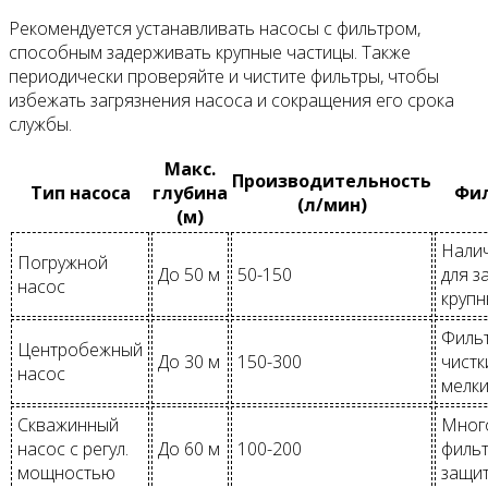
Рекомендуется устанавливать насосы с фильтром,
способным задерживать крупные частицы. Также
периодически проверяйте и чистите фильтры, чтобы
избежать загрязнения насоса и сокращения его срока
службы.
Макс.
Производительность
Тип насоса
глубина
Фи
(л/мин)
(м)
Нали
Погружной
До 50 м
50-150
для з
насос
крупн
Фильт
Центробежный
До 30 м
150-300
чистк
насос
мелки
Скважинный
Мног
насос с регул.
До 60 м
100-200
фильт
мощностью
защит