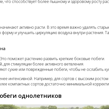
ение, что способствует более пышному и здоровому росту 
 начинают активно расти. В это время важно удалять стары
ю форму и улучшить циркуляцию воздуха внутри растения. Т
она
 Это поможет растению развить крепкие боковые побеги.
й, для стимуляции более активного ветвления.
яют сухие или поврежденные побеги, чтобы не ослабить кус
менее интенсивной. Например, для сортов с высоким росто
олее компактных сортов достаточно минимальной корректи
побеги однолетников