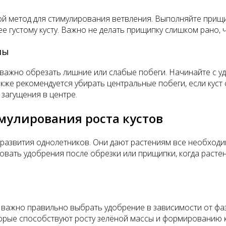
 метод для стимулирования ветвления. Выполняйте прищипк
ее густому кусту. Важно не делать прищипку слишком рано,
мы
важно обрезать лишние или слабые побеги. Начинайте с у
кже рекомендуется убирать центральные побеги, если куст 
загущения в центре.
мулирования роста кустов
 развития однолетников. Они дают растениям все необход
овать удобрения после обрезки или прищипки, когда расте
важно правильно выбрать удобрение в зависимости от фазы
оторые способствуют росту зелёной массы и формированию к