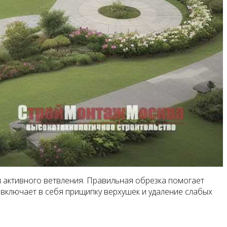
 активного ветвления. Правильная обрезка помогает
 включает в себя прищипку верхушек и удаление слабых