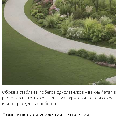
Обрезка стеблей и побегов однолетников – важный этап 
растению не только развиваться гармонично, но и сохран
или поврежденных побегов.
Прищипка для усиления ветвления