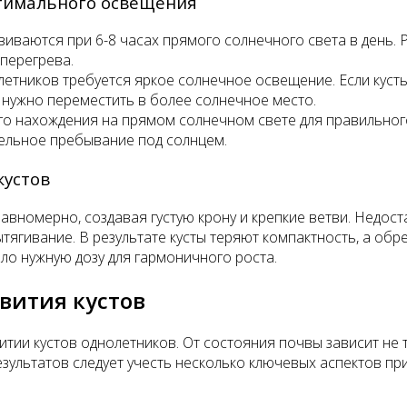
тимального освещения
иваются при 6-8 часах прямого солнечного света в день. Р
 перегрева.
етников требуется яркое солнечное освещение. Если кусты
я нужно переместить в более солнечное место.
о нахождения на прямом солнечном свете для правильного
ельное пребывание под солнцем.
кустов
авномерно, создавая густую крону и крепкие ветви. Недоста
ытягивание. В результате кусты теряют компактность, а об
ло нужную дозу для гармоничного роста.
вития кустов
тии кустов однолетников. От состояния почвы зависит не т
зультатов следует учесть несколько ключевых аспектов пр