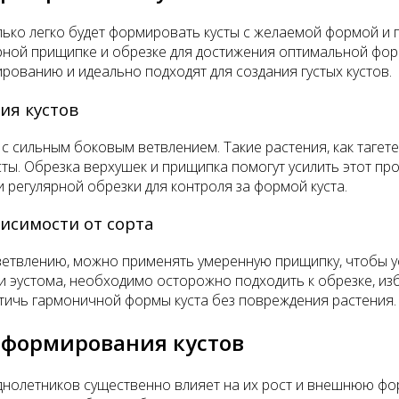
олько легко будет формировать кусты с желаемой формой 
ярной прищипке и обрезке для достижения оптимальной фор
ованию и идеально подходят для создания густых кустов.
ия кустов
сильным боковым ветвлением. Такие растения, как тагете
сты. Обрезка верхушек и прищипка помогут усилить этот пр
 регулярной обрезки для контроля за формой куста.
исимости от сорта
 ветвлению, можно применять умеренную прищипку, чтобы у
ли эустома, необходимо осторожно подходить к обрезке, и
тичь гармоничной формы куста без повреждения растения.
 формирования кустов
нолетников существенно влияет на их рост и внешнюю фор