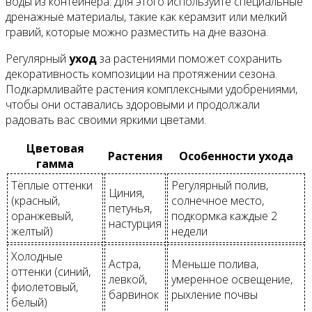
воды из контейнера. Для этого используйте специальные
дренажные материалы, такие как керамзит или мелкий
гравий, которые можно разместить на дне вазона.
Регулярный
уход
за растениями поможет сохранить
декоративность композиции на протяжении сезона.
Подкармливайте растения комплексными удобрениями,
чтобы они оставались здоровыми и продолжали
радовать вас своими яркими цветами.
Цветовая
Растения
Особенности ухода
гамма
Тёплые оттенки
Регулярный полив,
Циния,
(красный,
солнечное место,
петунья,
оранжевый,
подкормка каждые 2
настурция
желтый)
недели
Холодные
Астра,
Меньше полива,
оттенки (синий,
левкой,
умеренное освещение,
фиолетовый,
барвинок
рыхление почвы
белый)