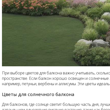
При выборе цветов для балкона важно учитывать, сколько
пространстве. Если балкон хорошо освещен и солнечные л
например, петуньи, вербены и аллисумы. Эти цветы идеаль
Цветы для солнечного балкона
Для балконов, где солнце светит большую часть дня, луч
лаванды или однолетние висячие растения, такие как бего