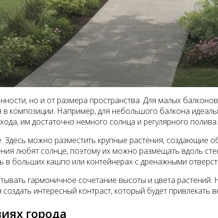
нности, но и от размера пространства. Для малых балконов
я в композиции. Например, для небольшого балкона идеаль
хода, им достаточно немного солнца и регулярного полива.
 Здесь можно разместить крупные растения, создающие об
тения любят солнце, поэтому их можно размещать вдоль сте
ть в больших кашпо или контейнерах с дренажными отверст
ывать гармоничное сочетание высоты и цвета растений. На
я создать интересный контраст, который будет привлекать в
виях города