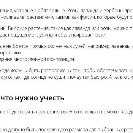
ения, которые любят солнце. Розы, лаванда и вербены пре
осливыми растениями, такими как фуксии, которые будут ра
. Высокие растения, такие как лаванда или розы, можно по
оздаст ощущение глубины и сбалансированности.
е не боятся прямых солнечных лучей, например, лаванды и
поротники.
здания многослойной композиции.
уходе должны быть расположены так, чтобы обеспечивать и
голках, где солнце не сушит почву так быстро. А те, кто 
 что нужно учесть
но подготовить пространство. Это не только поможет созд
. Оно должно быть подходящего размера для выбранных рас