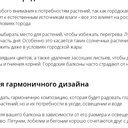
обого внимания к потребностям растений, так как городска
п к естественным источникам влаги – все это влияет на ро
ловиях города.
выбирать место для растений, чтобы избежать перегрева. Л
часть дня. Особенно это касается таких солнечных растени
ить даже в условиях городской жары.
увядших цветов, а также удаление засохших листьев, чтобы
 и гниения корней. Городские балконы часто страдают от н
ия гармоничного дизайна
дать гармоничную композицию, которая будет радовать гл
астений, но и их потребности в уходе, освещении и воде.
для вашего балкона в зависимости от его размера и освеще
. Петунии, лобелии и бегонии хорошо сочетаются друг с д