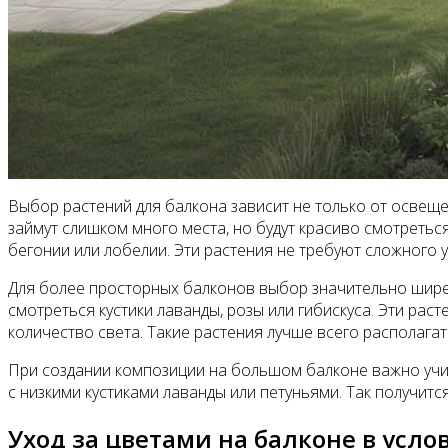
Выбор растений для балкона зависит не только от освеще
займут слишком много места, но будут красиво смотретьс
бегонии или лобелии. Эти растения не требуют сложного у
Для более просторных балконов выбор значительно шире.
смотреться кустики лаванды, розы или гибискуса. Эти рас
количество света. Такие растения лучше всего располага
При создании композиции на большом балконе важно учит
с низкими кустиками лаванды или петуньями. Так получитс
Уход за цветами на балконе в усло