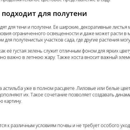
а подходит для полутени
одят для тени и полутени. Ее широкие, декоративные листья
овия ограниченного освещенности и даже может расти в ме
 для полутенистых участков сада, где другие растения мог
 как её густая зелень служит отличным фоном для ярких цве
нно важно в летнюю жару. Также хоста вносит важный элем
а астильба уже в полном расцвете. Лиловые или белые цве
дополняют их. Такое сочетание позволяет создавать динам
ю картину.
тся к различным условиям почвы и не требует особого уход