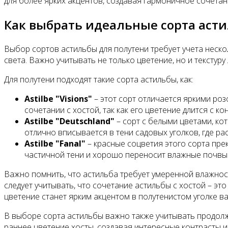
для более ярких акцентов, создавая гармоничное сочетан
Как выбрать идеальные сорта аст
Выбор сортов астильбы для полутени требует учета неск
света. Важно учитывать не только цветение, но и текстуру
Для полутени подходят такие сорта астильбы, как:
Astilbe "Visions"
– этот сорт отличается яркими р
сочетании с хостой, так как его цветение длится с ко
Astilbe "Deutschland"
– сорт с белыми цветами, ко
отлично вписывается в тени садовых уголков, где рас
Astilbe "Fanal"
– красные соцветия этого сорта пре
частичной тени и хорошо переносит влажные почвы
Важно помнить, что астильба требует умеренной влажност
следует учитывать, что сочетание астильбы с хостой – эт
цветение станет ярким акцентом в полутенистом уголке ва
В выборе сорта астильбы важно также учитывать продолжит
раннее цветение хосты, создавая интересные контрасты и