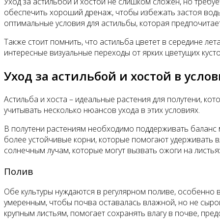
Уход за астильбой и хостой не слишком сложен, но требу
обеспечить хороший дренаж, чтобы избежать застоя воды
оптимальные условия для астильбы, которая предпочитае
Также стоит помнить, что астильба цветет в середине лет
интересные визуальные переходы от ярких цветущих куст
Уход за астильбой и хостой в усло
Астильба и хоста – идеальные растения для полутени, ко
учитывать несколько нюансов ухода в этих условиях.
В полутени растениям необходимо поддерживать баланс м
более устойчивые корни, которые помогают удерживать вл
солнечным лучам, которые могут вызвать ожоги на листья
Полив
Обе культуры нуждаются в регулярном поливе, особенно в
умеренным, чтобы почва оставалась влажной, но не сырой
крупным листьям, помогает сохранять влагу в почве, пре