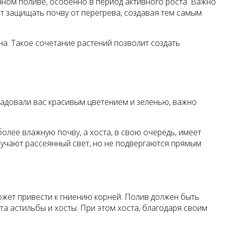
енном поливе, особенно в период активного роста. Важно
ет защищать почву от перегрева, создавая тем самым
она. Такое сочетание растений позволит создать
 радовали вас красивым цветением и зеленью, важно
лее влажную почву, а хоста, в свою очередь, имеет
олучают рассеянный свет, но не подвергаются прямым
может привести к гниению корней. Полив должен быть
а астильбы и хосты. При этом хоста, благодаря своим