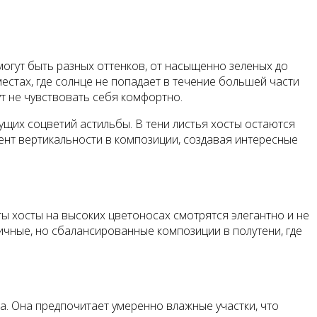
 могут быть разных оттенков, от насыщенно зеленых до
стах, где солнце не попадает в течение большей части
ут не чувствовать себя комфортно.
тущих соцветий астильбы. В тени листья хосты остаются
ент вертикальности в композиции, создавая интересные
ты хосты на высоких цветоносах смотрятся элегантно и не
ичные, но сбалансированные композиции в полутени, где
а. Она предпочитает умеренно влажные участки, что