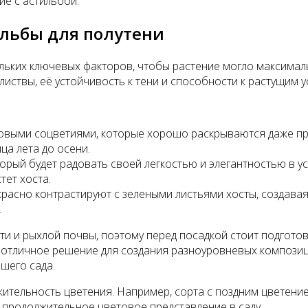
ие с астильбой.
ильбы для полутени
ольких ключевых факторов, чтобы растение могло максимал
 листвы, её устойчивость к тени и способности к растущим 
озовыми соцветиями, которые хорошо раскрываются даже п
нца лета до осени.
торый будет радовать своей легкостью и элегантностью в у
тет хоста.
красно контрастируют с зелеными листьями хосты, создавая 
.
и и рыхлой почвы, поэтому перед посадкой стоит подготов
о отличное решение для создания разноуровневых композици
шего сада.
ельность цветения. Например, сорта с поздним цветением, 
 продолжительное цветовое представление в саду.