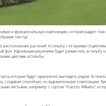
асивую и функциональную композицию, которая радует глаз 
бразие текстур.
то расположение растений. Астильба с ее яркими соцветиям
вый фон. Идеальным решением будет разместить астильбу на 
ркими цветами астильбы.
рта, которые будут гармонично выглядеть рядом. Астильба
ы, создавая спокойную, но выразительную композицию. Ярки
ыми листьями, например, с сортом "Frances Williams", кот