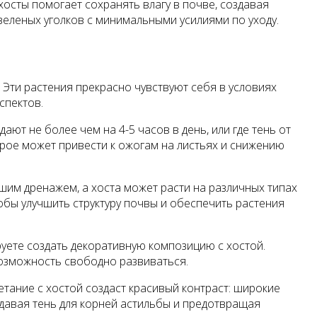
хосты помогает сохранять влагу в почве, создавая
 зеленых уголков с минимальными усилиями по уходу.
 Эти растения прекрасно чувствуют себя в условиях
спектов.
ают не более чем на 4-5 часов в день, или где тень от
орое может привести к ожогам на листьях и снижению
шим дренажем, а хоста может расти на различных типах
обы улучшить структуру почвы и обеспечить растения
руете создать декоративную композицию с хостой.
возможность свободно развиваться.
етание с хостой создаст красивый контраст: широкие
оздавая тень для корней астильбы и предотвращая