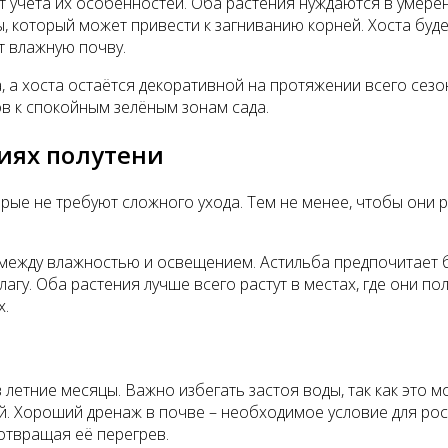
ет учета их особенностей. Оба растения нуждаются в умер
, который может привести к загниванию корней. Хоста буд
т влажную почву.
а, а хоста остаётся декоративной на протяжении всего сез
ов к спокойным зелёным зонам сада.
виях полутени
торые не требуют сложного ухода. Тем не менее, чтобы они
ежду влажностью и освещением. Астильба предпочитает бо
агу. Оба растения лучше всего растут в местах, где они п
х.
 летние месяцы. Важно избегать застоя воды, так как это 
. Хороший дренаж в почве – необходимое условие для рост
дотвращая её перегрев.