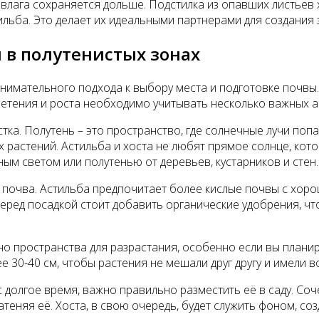
 влага сохраняется дольше. Подстилка из опавших листьев 
тильба. Это делает их идеальными партнерами для создания
 в полутенистых зонах
внимательного подхода к выбору места и подготовке почвы.
ветения и роста необходимо учитывать несколько важных а
тка. Полутень – это пространство, где солнечные лучи попад
х растений. Астильба и хоста не любят прямое солнце, кот
ым светом или полутенью от деревьев, кустарников и стен.
 почва. Астильба предпочитает более кислые почвы с хоро
еред посадкой стоит добавить органические удобрения, чт
но пространства для разрастания, особенно если вы плани
 30-40 см, чтобы растения не мешали друг другу и имели 
с долгое время, важно правильно разместить её в саду. Соч
атеняя её. Хоста, в свою очередь, будет служить фоном, с