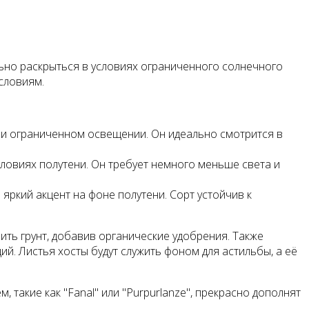
ьно раскрыться в условиях ограниченного солнечного
условиям.
ри ограниченном освещении. Он идеально смотрится в
словиях полутени. Он требует немного меньше света и
яркий акцент на фоне полутени. Сорт устойчив к
ить грунт, добавив органические удобрения. Также
й. Листья хосты будут служить фоном для астильбы, а её
такие как "Fanal" или "Purpurlanze", прекрасно дополнят