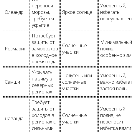
переносит
Умеренный,
Олеандр
морозы,
Яркое солнце
избегать
требуется
переувлажнен
укрытие
Потребует
защиты от
Минимальный
Солнечные
Розмарин
заморозков
полив,
участки
в холодное
особенно зим
время года
Укрывать
Полутень или
Умеренный,
на зиму в
Самшит
солнечные
важно избега
северных
участки
застоя воды
регионах
Требует
защиты от
Умеренный
холодов в
Солнечные
полив, не
Лаванда
регионах с
участки
переносит
сильными
избытка влаги