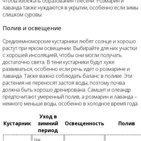
чтобы избежать образования плесени. Розмарин и
лаванда также нуждаются в укрытии, особенно если зимы
слишком суровы.
Полив и освещение
Средиземноморские кустарники любят солнце и хорошо
растут при ярком освещении. Выбирайте для них участки
с хорошей инсоляцией, чтобы они могли получать
достаточно света. В тени кустарники будут хуже
развиваться, особенно если речь идет о розмарине и
лаванда. Также важно соблюдать баланс в поливе. Эти
растения не переносят застоя воды, поэтому почва
должна быть хорошо дренирована. Самшит и олеандр
предпочитают умеренный полив, а розмарин и лаванда –
немного меньше воды, особенно в холодное время года.
Уход в
Кустарник
зимний
Освещенность
Полив
период
Не