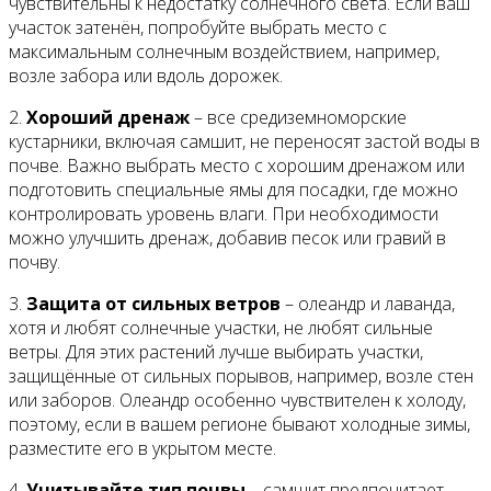
чувствительны к недостатку солнечного света. Если ваш
участок затенён, попробуйте выбрать место с
максимальным солнечным воздействием, например,
возле забора или вдоль дорожек.
2.
Хороший дренаж
– все средиземноморские
кустарники, включая самшит, не переносят застой воды в
почве. Важно выбрать место с хорошим дренажом или
подготовить специальные ямы для посадки, где можно
контролировать уровень влаги. При необходимости
можно улучшить дренаж, добавив песок или гравий в
почву.
3.
Защита от сильных ветров
– олеандр и лаванда,
хотя и любят солнечные участки, не любят сильные
ветры. Для этих растений лучше выбирать участки,
защищённые от сильных порывов, например, возле стен
или заборов. Олеандр особенно чувствителен к холоду,
поэтому, если в вашем регионе бывают холодные зимы,
разместите его в укрытом месте.
4.
Учитывайте тип почвы
– самшит предпочитает