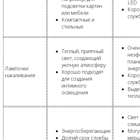
LED
подсветки картин
Коро
или мебели
служ
Компактные и
стильные
Очен
Теплый, приятный
неэф
свет, создающий
план
уютную атмосферу
Лампочки
энер
Хорошо подходят
накаливания
Коро
для создания
служ
интимного
Выде
освещения
тепл
Свет
слиш
Энергосберегающие
Могу
Долгий срок службы
мерц