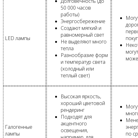
Долговечность (до
50 000 часов
работы)
Могу
Энергосбережение
доро
Создают мягкий и
перв
равномерный свет
LED лампы
поку
Не выделяют много
Неко
тепла
могут
Разнообразие форм
може
и температур света
(холодный или
теплый свет)
Высокая яркость,
хороший цветовой
Могу
рендеринг
мног
Подходят для
Мен
акцентного
Галогенные
энер
освещения,
лампы
по с
например, для