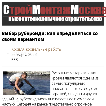
Выбор рубероида: как определиться со
своим вариантом
Кровля, кровельные работы
Главная
23 марта 2023
533
Рулонные материалы для
Все новости
кровли являются одним из
самых популярных
вариантов покрытия домов,
гаражей, складов и других
зданий. И рубероид здесь выступает неотъемлемой
Видео
частью. Сегодня на рынке представлено огромное