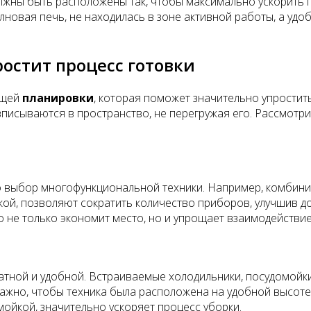
олжны быть расположены так, чтобы максимально ускорить 
олновая печь, не находилась в зоне активной работы, а уд
ростит процесс готовки
бщей
планировки
, которая поможет значительно упростит
писываются в пространство, не перегружая его. Рассмотри
о выбор многофункциональной техники. Например, комбинир
ой, позволяют сократить количество приборов, улучшив до
о не только экономит место, но и упрощает взаимодействие
ратной и удобной. Встраиваемые холодильники, посудомойк
важно, чтобы техника была расположена на удобной высот
ойкой, значительно ускоряет процесс уборки.