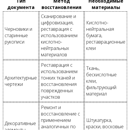
Тип
Метод
Необходимые
документа
восстановления
материалы
Сканирование и
цифровизация,
Кислотно-
Черновики и
реставрация с
нейтральная
старинные
использованием
бумага,
рукописи
кислотно-
реставрационные
нейтральных
клеи
материалов
Реставрация с
Ткань,
использованием
бескислотные
Архитектурные
тонких тканей и
клеи,
чертежи
восстановления
фильтрующий
поврежденных
материал
участков
Ремонт и
восстановление с
применением
Штукатурка,
Декоративные
аналогичных по
краски, восковые
элементы