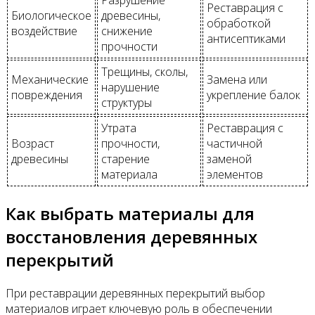
Разрушение
Реставрация с
Биологическое
древесины,
обработкой
воздействие
снижение
антисептиками
прочности
Трещины, сколы,
Механические
Замена или
нарушение
повреждения
укрепление балок
структуры
Утрата
Реставрация с
Возраст
прочности,
частичной
древесины
старение
заменой
материала
элементов
Как выбрать материалы для
восстановления деревянных
перекрытий
При реставрации деревянных перекрытий выбор
материалов играет ключевую роль в обеспечении