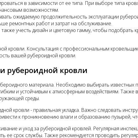
роваться в зависимости от ее типа. При выборе типа кров
инансовым возможностям.
ывать ожидаемую продолжительность эксплуатации руберои
ьше ремонтных работ и затрат на обслуживание.
 также учесть дизайн и цветовую гамму, чтобы подобрать 
дной кровли. Консультация с профессиональным кровельщи
ость вашей рубероидной кровли.
ти рубероидной кровли
убероидного материала. Необходимо выбирать известных п
гибким и устойчивым к атмосферным воздействиям. Также в
кружающей среды.
идной кровли - правильная укладка. Важно следовать инст
ивести к проникновению влаги и образованию пузырей, чт
ивание и уход за рубероидной кровлей. Регулярная инспекци
ь ее срок службы. Также рекомендуется проводить регуляр