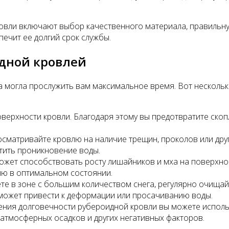
овли включают выбор качественного материала, правильну
ечит ее долгий срок службы.
идной кровлей
на могла прослужить вам максимальное время. Вот несколь
оверхности кровли. Благодаря этому вы предотвратите ско
сматривайте кровлю на наличие трещин, проколов или дру
тить проникновение воды.
жет способствовать росту лишайников и мха на поверхнос
лю в оптимальном состоянии.
те в зоне с большим количеством снега, регулярно очищай
 может привести к деформации или просачиванию воды.
ения долговечности рубероидной кровли вы можете исполь
атмосферных осадков и других негативных факторов.