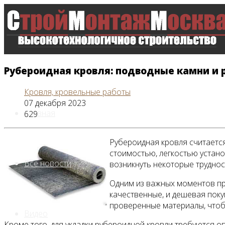
Рубероидная кровля: подводные камни и
Кровля, кровельные работы
07 декабря 2023
Главная
629
Рубероидная кровля считается
стоимостью, легкостью устано
Все новости
возникнуть некоторые труднос
Одним из важных моментов пр
качественные, и дешевая пок
проверенные материалы, чтоб
Видео
Кроме того, для укладки рубероидной кровли требуются 