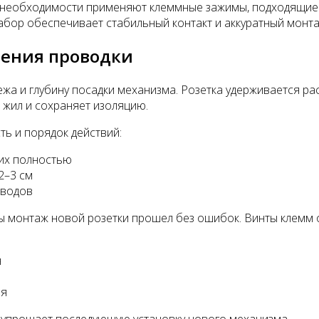
ри необходимости применяют клеммные зажимы, подходящие
набор обеспечивает стабильный контакт и аккуратный монта
дения проводки
жа и глубину посадки механизма. Розетка удерживается р
 жил и сохраняет изоляцию.
ь и порядок действий:
 их полностью
2–3 см
оводов
ы монтаж новой розетки прошел без ошибок. Винты клемм 
я
ия