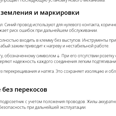
и упрощает последующую установку нового механизма.
аземления и маркировки
Синий провод используют для нулевого контакта, коричнев
ижает риск ошибок при дальнейшем обслуживании.
олностью входить в клемму без выступов. Инструменты пр
лабый зажим приводит к нагреву и нестабильной работе.
 обозначенному символом ⏚. При его отсутствии розетку с
еряют надежность каждого соединения легким подтягивани
з перекрещивания и натяга. Это сохраняет изоляцию и обл
 без перекосов
подрозетник с учетом положения проводов. Жилы аккуратно
безопасность при дальнейшей эксплуатации.