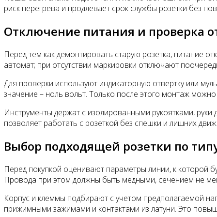
риск перегрева и продлевает срок службы розетки без по
Отключение питания и проверка о
Перед тем как демонтировать старую розетка, питание о
автомат; при отсутствии маркировки отключают поочередно
Для проверки используют индикаторную отвертку или мул
значение – ноль вольт. Только после этого монтаж можно
Инструменты держат с изолированными рукоятками, руки д
позволяет работать с розеткой без спешки и лишних движ
Выбор подходящей розетки по типу
Перед покупкой оценивают параметры линии, к которой бу
Провода при этом должны быть медными, сечением не мен
Корпус и клеммы подбирают с учетом предполагаемой наг
прижимными зажимами и контактами из латуни. Это повыш