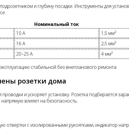
одрозетником и глубину посадки. Инструменты для устано
се.
Номинальный ток
10 А
1,5 мм²
16 А
2,5 мм²
20–25 А
4 мм²
 эксплуатацию стабильной без внепланового ремонта.
мены розетки дома
проводки и ускоряет установку. Розетка подбирается заран
о напрямую влияет на безопасность.
кую отвертки с изолированными рукоятками, индикатор нап