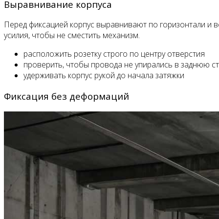
Выравнивание корпуса
Перед фиксацией корпус выравнивают по горизонтали и в
усилия, чтобы не сместить механизм.
расположить розетку строго по центру отверстия
проверить, чтобы провода не упирались в заднюю ст
удерживать корпус рукой до начала затяжки
Фиксация без деформаций