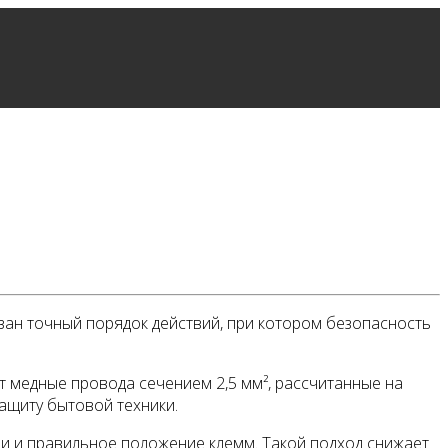
азан точный порядок действий, при котором безопасность
т медные провода сечением 2,5 мм², рассчитанные на
защиту бытовой техники.
и и правильное положение клемм. Такой подход снижает