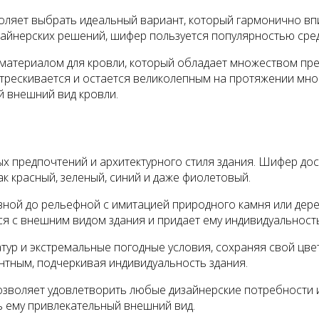
воляет выбрать идеальный вариант, который гармонично вп
айнерских решений, шифер пользуется популярностью сред
материалом для кровли, который обладает множеством пр
растрескивается и остается великолепным на протяжении мн
й внешний вид кровли.
х предпочтений и архитектурного стиля здания. Шифер дос
ак красный, зеленый, синий и даже фиолетовый.
вной до рельефной с имитацией природного камня или дере
я с внешним видом здания и придает ему индивидуальност
р и экстремальные погодные условия, сохраняя свой цвет 
нтным, подчеркивая индивидуальность здания.
озволяет удовлетворить любые дизайнерские потребности и
ь ему привлекательный внешний вид.