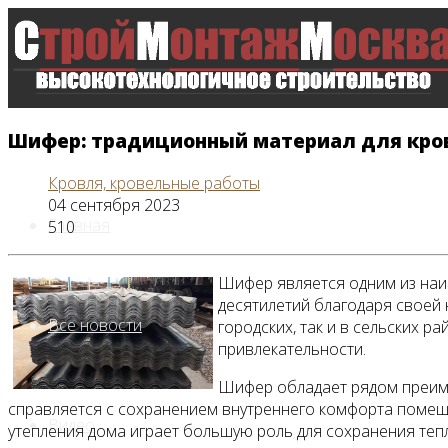
Шифер: традиционный материал для кро
Кровля, кровельные работы
04 сентября 2023
Главная
510
Шифер является одним из наи
десятилетий благодаря своей 
Все новости
городских, так и в сельских р
привлекательности.
Шифер обладает рядом преиму
справляется с сохранением внутреннего комфорта помещен
Видео
утепления дома играет большую роль для сохранения тепл