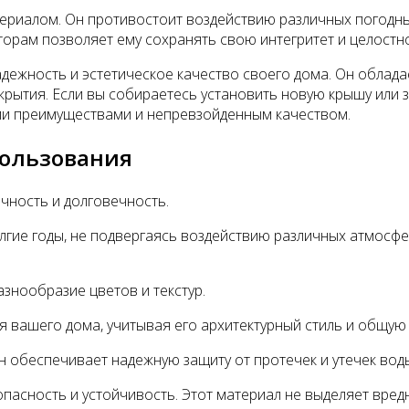
риалом. Он противостоит воздействию различных погодных 
торам позволяет ему сохранять свою интегритет и целостн
адежность и эстетическое качество своего дома. Он облад
крытия. Если вы собираетесь установить новую крышу или 
ими преимуществами и непревзойденным качеством.
пользования
чность и долговечность.
лгие годы, не подвергаясь воздействию различных атмосфе
знообразие цветов и текстур.
 вашего дома, учитывая его архитектурный стиль и общую
н обеспечивает надежную защиту от протечек и утечек вод
асность и устойчивость. Этот материал не выделяет вред