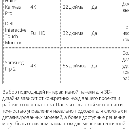
Huion
До
Kamvas
4K
22 дюйма
Да
вы
Pro
Dell
Че
Interactive
Full HD
32 дюйма
Да
из
Touch
ко
Monitor
Бо
ди
Samsung
4K
55 дюймов
Да
уд
Flip 2
ко
ра
Выбор подходящей интерактивной панели для 3D-
дизайна зависит от конкретных нужд вашего проекта и
рабочего пространства. Панели с высокой четкостью и
точностью управления идеально подходят для сложных и
детализированных моделей, а более доступные решения
могут быть отличным вариантом для менее интенсивной