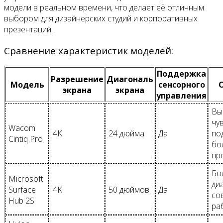
модели в реальном времени, что делает её отличным
выбором для дизайнерских студий и корпоративных
презентаций.
Сравнение характеристик моделей:
Поддержка
Разрешение
Диагональ
Модель
сенсорного
экрана
экрана
управления
Вы
чу
Wacom
4K
24 дюйма
Да
по
Cintiq Pro
бо
пр
Бо
Microsoft
ди
Surface
4K
50 дюймов
Да
со
Hub 2S
ра