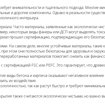
ребует внимательности и тщательного подхода. Многие миф
альные и дорогие компоненты. Однако в реальности сущест
ологичного интерьера.
ериала. Часто материалы, заявленные как экологически чис
мер, некоторые виды фанеры или ДСП могут выделять токси
териал прошел сертификацию, подтверждающую его безопасн
ими. На самом деле, многие устойчивые материалы, такие 
, при этом они полностью безопасны для здоровья и окру
переработанных материалов помогает снизить как финансов
 сертификацией FSC или PEFC. Это гарантирует, что древес
гие виды бетона и кирпича оказывают негативное влияние
ить их воздействие.
ологичностью, так как растут быстро и требуют минимальны
крытия также считаются экологически чистыми, но важно 