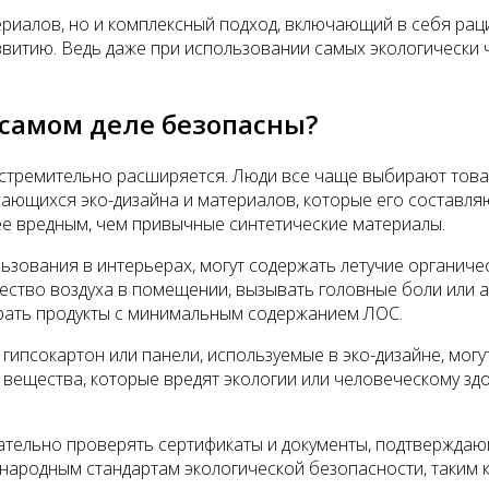
териалов, но и комплексный подход, включающий в себя р
витию. Ведь даже при использовании самых экологически 
 самом деле безопасны?
 стремительно расширяется. Люди все чаще выбирают товар
ающихся эко-дизайна и материалов, которые его составляю
лее вредным, чем привычные синтетические материалы.
льзования в интерьерах, могут содержать летучие органич
чество воздуха в помещении, вызывать головные боли или а
ирать продукты с минимальным содержанием ЛОС.
гипсокартон или панели, используемые в эко-дизайне, могу
я вещества, которые вредят экологии или человеческому зд
ательно проверять сертификаты и документы, подтверждаю
ародным стандартам экологической безопасности, таким ка