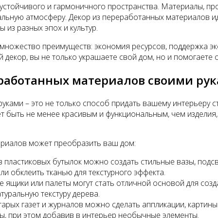
устойчивого и гармоничного пространства. Материалы, пр
кальную атмосферу. Декор из переработанных материалов ид
 из разных эпох и культур.
множество преимуществ: экономия ресурсов, поддержка эко
й декор, вы не только украшаете свой дом, но и помогаете
еработанных материалов своими ру
уками – это не только способ придать вашему интерьеру с
т быть не менее красивым и функциональным, чем изделия,
териалов может преобразить ваш дом:
з пластиковых бутылок можно создать стильные вазы, подсв
или обклеить тканью для текстурного эффекта.
 ящики или палеты могут стать отличной основой для созда
туральную текстуру дерева.
тарых газет и журналов можно сделать аппликации, картины
, при этом добавив в интерьер необычные элементы.