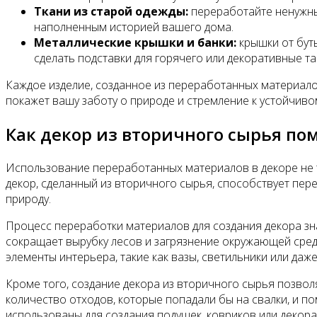
Ткани из старой одежды:
переработайте ненужные
наполненным историей вашего дома.
Металлические крышки и банки:
крышки от бут
сделать подставки для горячего или декоративные т
Каждое изделие, созданное из переработанных материалов,
покажет вашу заботу о природе и стремление к устойчив
Как декор из вторичного сырья по
Использование переработанных материалов в декоре не т
декор, сделанный из вторичного сырья, способствует пер
природу.
Процесс переработки материалов для создания декора зна
сокращает вырубку лесов и загрязнение окружающей сред
элементы интерьера, такие как вазы, светильники или да
Кроме того, создание декора из вторичного сырья позво
количество отходов, которые попадали бы на свалки, и п
использованы для создания подушек, ковриков или декор