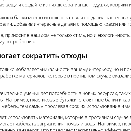
 вещи и создайте из них декоративные подушки, коврики и
ылок и банки можно использовать для создания настенных
арелки, добавив интересные детали с помощью краски или г
 приносит в ваш дом не только стиль, но и экологичность. 
ому потреблению.
могает сократить отходы
олько добавляет уникальности вашему интерьеру, но и пом
еработке материалов, которые в противном случае оказалис
чительно уменьшает потребность в новых ресурсах, таких к
ы. Например, пластиковые бутылки, стеклянные банки и ка
же мебель, тем самым продлевая срок их использования и у
ляет использовать материалы, которые в противном случае
омогает избежать загрязнения почвы и воды. Например, пе
ативных занавесок, что позволяет максимально эффективно