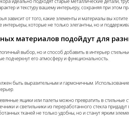
кора идеально подходят старые металлические детали, труб
рактер и текстуру вашему интерьеру, сохраняя при этом пр
рья зависит от того, какие элементы и материалы вы хотит
е интерьеры, которые не только элегантны, но и поддержи
нных материалов подойдут для ра
логичный выбор, но и способ добавить в интерьер стильны
е подчеркнут его атмосферу и функциональность.
 должен быть выразительным и гармоничным. Использовани
терьер.
евянные ящики или палеты можно превратить в стильные сто
ечники и светильники из переработанного стекла придадут
отанных тканей не только удобны, но и станут ярким элеме