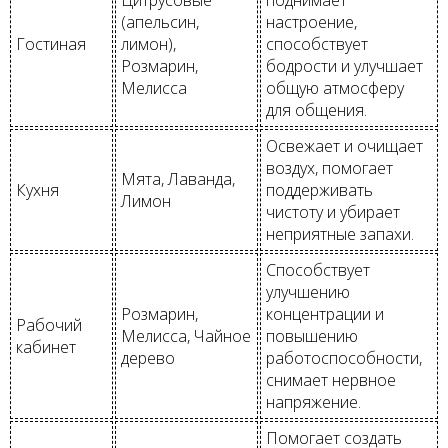
(апельсин,
настроение,
Гостиная
лимон),
способствует
Розмарин,
бодрости и улучшает
Мелисса
общую атмосферу
для общения.
Освежает и очищает
воздух, помогает
Мята, Лаванда,
Кухня
поддерживать
Лимон
чистоту и убирает
неприятные запахи.
Способствует
улучшению
Розмарин,
концентрации и
Рабочий
Мелисса, Чайное
повышению
кабинет
дерево
работоспособности,
снимает нервное
напряжение.
Помогает создать