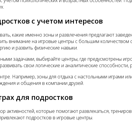
 с учетом психологических и возрастных особенностей. По
х.
дростков с учетом интересов
ать, какие именно зоны и развлечения предлагают заведен
тить внимание на игровые центры с большим количеством с
ргию и развить физические навыки.
ьными задачами, выбирайте центры, где предусмотрены игр
т развивать свои логические и аналитические способности,
нтре. Например, зоны для отдыха с настольными играми или
ждения и общения в компании друзей.
рах для подростков
р активностей, которые помогают развлекаться, трениров
привлекают подростков в игровые центры.