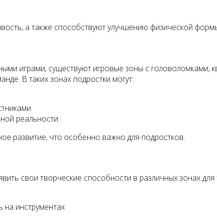
ивость, а также способствуют улучшению физической форм
ными играми, существуют игровые зоны с головоломками, к
анде. В таких зонах подростки могут:
стниками
ьной реальности
ное развитие, что особенно важно для подростков.
ить свои творческие способности в различных зонах для 
ь на инструментах