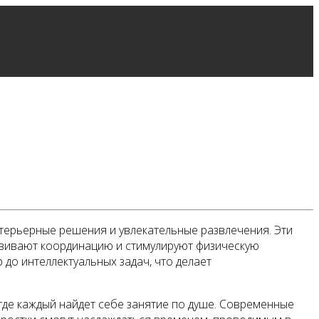
терьерные решения и увлекательные развлечения. Эти
звивают координацию и стимулируют физическую
 до интеллектуальных задач, что делает
где каждый найдет себе занятие по душе. Современные