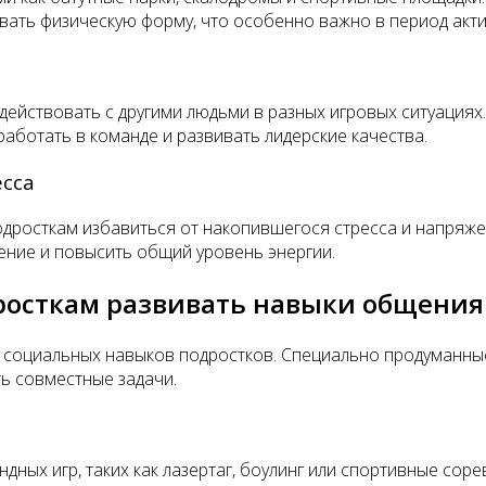
вать физическую форму, что особенно важно в период акти
ействовать с другими людьми в разных игровых ситуациях.
аботать в команде и развивать лидерские качества.
есса
дросткам избавиться от накопившегося стресса и напряжен
ение и повысить общий уровень энергии.
росткам развивать навыки общения
 социальных навыков подростков. Специально продуманные
ть совместные задачи.
дных игр, таких как лазертаг, боулинг или спортивные сор