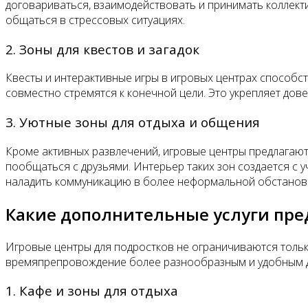
договариваться, взаимодействовать и принимать коллект
общаться в стрессовых ситуациях.
2. Зоны для квестов и загадок
Квесты и интерактивные игры в игровых центрах способств
совместно стремятся к конечной цели. Это укрепляет дове
3. Уютные зоны для отдыха и общения
Кроме активных развлечений, игровые центры предлагают 
пообщаться с друзьями. Интерьер таких зон создается с 
наладить коммуникацию в более неформальной обстанов
Какие дополнительные услуги пре
Игровые центры для подростков не ограничиваются тольк
времяпрепровождение более разнообразным и удобным дл
1. Кафе и зоны для отдыха