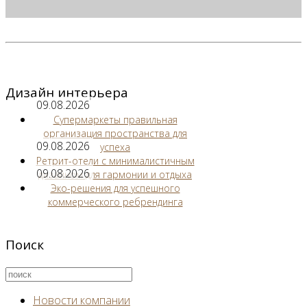
Дизайн интерьера
09.08.2026
Супермаркеты правильная
организация пространства для
09.08.2026
успеха
Ретрит-отели с минималистичным
09.08.2026
дизайном для гармонии и отдыха
Эко-решения для успешного
коммерческого ребрендинга
Поиск
Новости компании