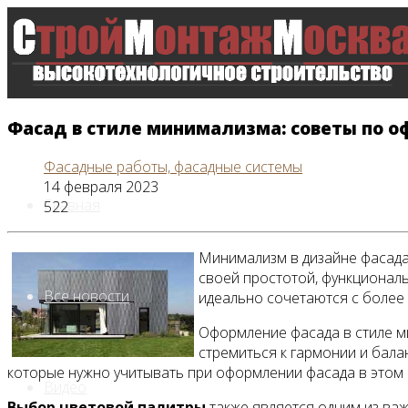
Фасад в стиле минимализма: советы по 
Фасадные работы, фасадные системы
14 февраля 2023
Главная
522
Минимализм в дизайне фасада 
своей простотой, функционал
Все новости
идеально сочетаются с более
Оформление фасада в стиле ми
стремиться к гармонии и бала
которые нужно учитывать при оформлении фасада в этом 
Видео
Выбор цветовой палитры
также является одним из важ