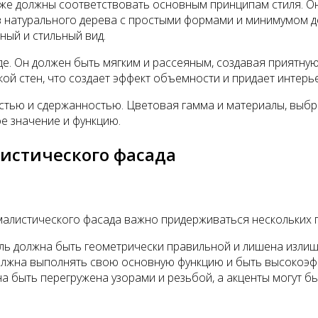
кже должны соответствовать основным принципам стиля. О
з натурального дерева с простыми формами и минимумом д
ный и стильный вид.
е. Он должен быть мягким и рассеяным, создавая приятну
ой стен, что создает эффект объемности и придает интерь
стью и сдержанностью. Цветовая гамма и материалы, выбра
ое значение и функцию.
истического фасада
алистического фасада важно придерживаться нескольких 
ль должна быть геометрически правильной и лишена излиш
лжна выполнять свою основную функцию и быть высокоэфф
 быть перегружена узорами и резьбой, а акценты могут бы