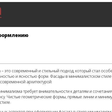
оформлению
– это современный и стильный подход, который стал особе
ьностью и ясностью форм. Фасады в минималистском стиле
 современной архитектурой.
нимализма требует внимательности к деталям и сочетания 
нсу. Чистые геометрические формы, прямые линии и миниму
стиле.
ных аспектов при оформлении фасада в стиле минимализма.