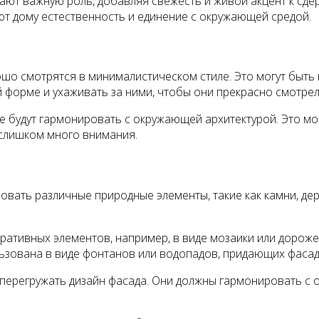
ают важную роль, добавляя свежесть и живой акцент к сде
т дому естественность и единение с окружающей средой.
 смотрятся в минималистическом стиле. Это могут быть гра
форме и ухаживать за ними, чтобы они прекрасно смотрел
 будут гармонировать с окружающей архитектурой. Это могу
 слишком много внимания.
вать различные природные элементы, такие как камни, дер
ативных элементов, например, в виде мозаики или дороже
зована в виде фонтанов или водопадов, придающих фасаду
перегружать дизайн фасада. Они должны гармонировать с 