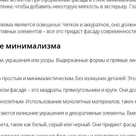
нки, чтобы добавить некоторую мягкость в экстерьер. Гла
лизма является
освещение
. Четкое и аккуратное, оно долж
тивных элементов – все это придаст фасаду современности 
ле минимализма
ли, украшения или узоры. Выдержанные формы и прямые ли
 простым и минималистическим, без излишних деталей. Это
ом фасаде – это квадраты, прямоугольники и круги. Они д
онолитным. Использование монолитных материалов, таких к
гаются излишние украшения и декоративные элементы. Вмес
ета, такие как белый, серый или черный. Они придают фасад
зумевают использование больших окон и отсутствие занаве