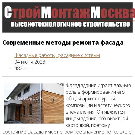
Современные методы ремонта фасада
Фасадные работы, фасадные системы
04 июня 2023
Главная
482
Фасад здания играет важную
роль в формировании его
Все новости
общей архитектурной
композиции и эстетического
впечатления. Он является
лицом здания, его визитной
карточкой, поэтому
Видео
состояние фасада имеет огромное значение не только с