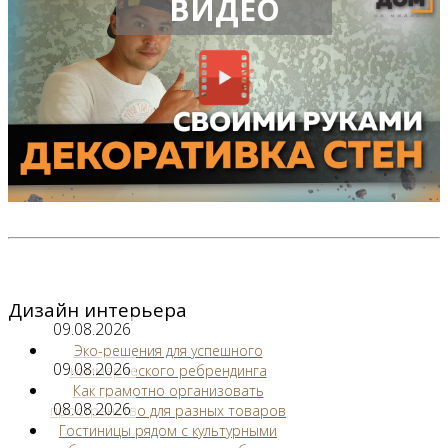
ВИДЕО
Дизайн интерьера
09.08.2026
Эко-решения для успешного
09.08.2026
коммерческого ребрендинга
Как грамотно организовать
08.08.2026
пространство для разных товаров
Гостиницы рядом с культурными