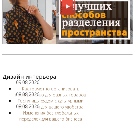
Дизайн интерьера
09.08.2026
Как грамотно организовать
08.08.2026
пространство для разных товаров
Гостиницы рядом с культурными
08.08.2026
объектами для вашего удобства
Изменения без глобальных
переделок для вашего бизнеса