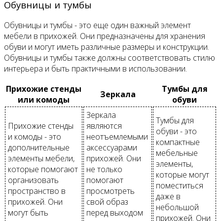
Обувницы и тумбы
Обувницы и тумбы - это еще один важный элемент
мебели в прихожей. Они предназначены для хранения
обуви и могут иметь различные размеры и конструкции.
Обувницы и тумбы также должны соответствовать стилю
интерьера и быть практичными в использовании.
Прихожие стенды
Тумбы для
Зеркала
или комоды
обуви
Зеркала
Тумбы для
Прихожие стенды
являются
обуви - это
и комоды - это
неотъемлемыми
компактные
дополнительные
аксессуарами
мебельные
элементы мебели,
прихожей. Они
элементы,
которые помогают
не только
которые могут
организовать
помогают
поместиться
пространство в
просмотреть
даже в
прихожей. Они
свой образ
небольшой
могут быть
перед выходом
прихожей. Они