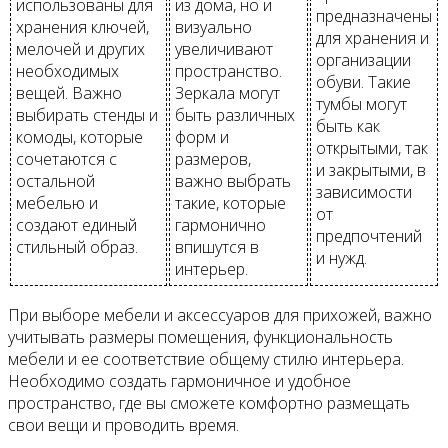
использованы для
из дома, но и
предназначены
хранения ключей,
визуально
для хранения и
мелочей и других
увеличивают
организации
необходимых
пространство.
обуви. Такие
вещей. Важно
Зеркала могут
тумбы могут
выбирать стенды и
быть различных
быть как
комоды, которые
форм и
открытыми, так
сочетаются с
размеров,
и закрытыми, в
остальной
важно выбрать
зависимости
мебелью и
такие, которые
от
создают единый
гармонично
предпочтений
стильный образ.
впишутся в
и нужд.
интерьер.
При выборе мебели и аксессуаров для прихожей, важно
учитывать размеры помещения, функциональность
мебели и ее соответствие общему стилю интерьера.
Необходимо создать гармоничное и удобное
пространство, где вы сможете комфортно размещать
свои вещи и проводить время.