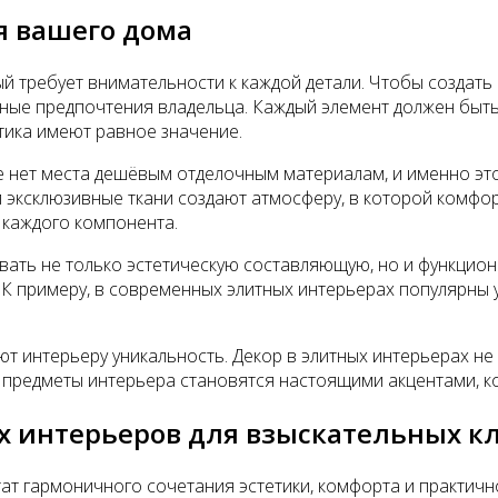
я вашего дома
ый требует внимательности к каждой детали. Чтобы создат
чные предпочтения владельца. Каждый элемент должен быть
тика имеют равное значение.
 нет места дешёвым отделочным материалам, и именно это
и эксклюзивные ткани создают атмосферу, в которой комфо
 каждого компонента.
вать не только эстетическую составляющую, но и функцио
 К примеру, в современных элитных интерьерах популярны у
ют интерьеру уникальность. Декор в элитных интерьерах н
ие предметы интерьера становятся настоящими акцентами, 
 интерьеров для взыскательных к
ьтат гармоничного сочетания эстетики, комфорта и практич