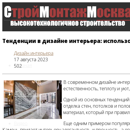
Тенденции в дизайне интерьера: использ
Дизайн интерьера
17 августа 2023
Главная
502
В современном дизайне инте
естественность, теплоту и ую
Все новости
Одной из основных тенденций 
отделка стен, потолков и пол
материал, который при прави
Видео
Еще одним примером популярно
Камень придает интерьеру элегантность и прочность, а е