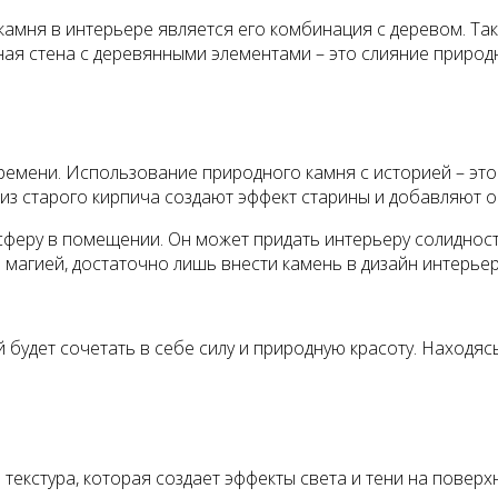
амня в интерьере является его комбинация с деревом. Та
ая стена с деревянными элементами – это слияние природ
емени. Использование природного камня с историей – это 
из старого кирпича создают эффект старины и добавляют 
сферу в помещении. Он может придать интерьеру солидност
 магией, достаточно лишь внести камень в дизайн интерьер
будет сочетать в себе силу и природную красоту. Находяс
екстура, которая создает эффекты света и тени на поверх