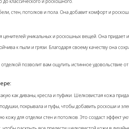
о до классического и роскошного.
ли, стен, потолков и пола. Она добавит комфорт и роскош
я ценителей уникальных и роскошных вещей. Она придает 
ойчива к пыли и грязи. Благодаря своему качеству она сох
отделкой позволит вам ощутить истинное удовольствие от
ере:
акую как диваны, кресла и пуфики. Шелковистая кожа прид
к подушки, покрывала и пуфы, чтобы добавить роскоши и эле
ую кожу для отделки стен и потолков. Это создаст эффект 
, чтобы раскрыть все прелести шелковистой кожи в дизайн