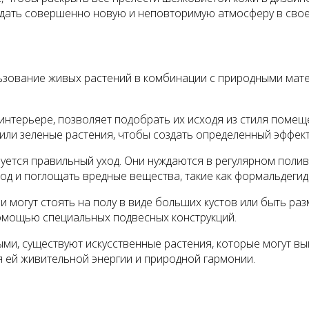
здать совершенно новую и неповторимую атмосферу в свое
ользование живых растений в комбинации с природными ма
интерьере, позволяет подобрать их исходя из стиля помещ
ли зеленые растения, чтобы создать определенный эффект
ебуется правильный уход. Они нуждаются в регулярном поли
д и поглощать вредные вещества, такие как формальдегид 
 могут стоять на полу в виде больших кустов или быть раз
помощью специальных подвесных конструкций.
ми, существуют искусственные растения, которые могут выг
я ей живительной энергии и природной гармонии.