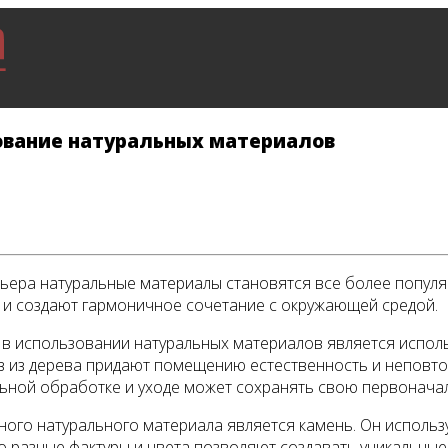
ование натуральных материалов
рьера натуральные материалы становятся все более попу
т, и создают гармоничное сочетание с окружающей средой.
в использовании натуральных материалов является исполь
ов из дерева придают помещению естественность и неповтор
льной обработке и уходе может сохранять свою первоначал
го натурального материала является камень. Он используе
го разные фактуры и цвета позволяют создавать уникальны