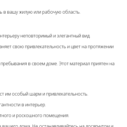
ь в вашу жилую или рабочую область.
интерьеру неповторимый и элегантный вид.
раняет свою привлекательность и цвет на протяжении
 пребывания в своем доме. Этот материал приятен на
аст им особый шарм и привлекательность.
гантности в интерьер.
уютного и роскошного помещения.
е вашего дома. Не останавливайтесь на досягнутом и