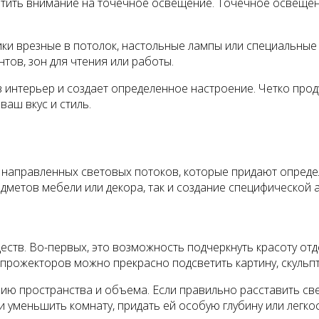
ратить внимание на точечное освещение. Точечное освеще
ки врезные в потолок, настольные лампы или специальные
тов, зон для чтения или работы.
 в интерьер и создает определенное настроение. Четко п
аш вкус и стиль.
направленных световых потоков, которые придают опреде
дметов мебели или декора, так и создание специфической 
тв. Во-первых, это возможность подчеркнуть красоту отде
рожекторов можно прекрасно подсветить картину, скульпту
ию пространства и объема. Если правильно расставить све
и уменьшить комнату, придать ей особую глубину или легкос