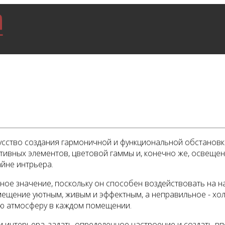
кусство создания гармоничной и функциональной обстановк
ивных элементов, цветовой гаммы и, конечно же, освещени
айне интрьера.
мное значение, поскольку он способен воздействовать на 
ещение уютным, живым и эффектным, а неправильное - хо
ю атмосферу в каждом помещении.
и интерьера, задать определенное настроение и создать 