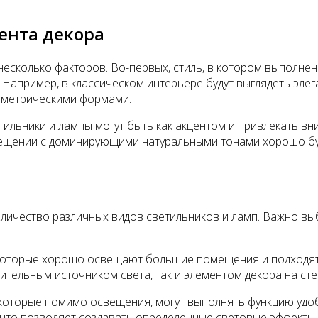
ента декора
есколько факторов. Во-первых, стиль, в котором выполнен
Например, в классическом интерьере будут выглядеть элег
ометрическими формами.
ильники и лампы могут быть как акцентом и привлекать вн
мещении с доминирующими натуральными тонами хорошо буд
личество различных видов светильников и ламп. Важно выб
 которые хорошо освещают большие помещения и подходят
ительным источником света, так и элементом декора на сте
 которые помимо освещения, могут выполнять функцию удо
, что позволяет создавать определенные световые эффекты