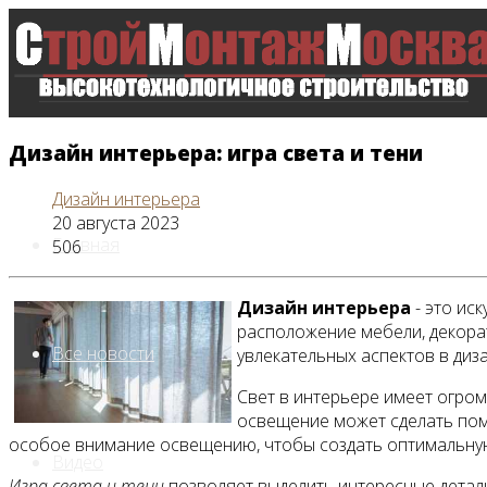
Дизайн интерьера: игра света и тени
Дизайн интерьера
20 августа 2023
Главная
506
Дизайн интерьера
- это ис
расположение мебели, декорат
Все новости
увлекательных аспектов в диз
Свет в интерьере имеет огро
освещение может сделать пом
особое внимание освещению, чтобы создать оптимальну
Видео
Игра света и тени
позволяет выделить интересные детал