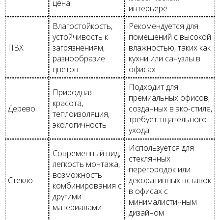
цена
интерьере
Влагостойкость,
Рекомендуется для
устойчивость к
помещений с высокой
ПВХ
загрязнениям,
влажностью, таких как
разнообразие
кухни или санузлы в
цветов
офисах
Подходит для
Природная
премиальных офисов,
красота,
Дерево
созданных в эко-стиле,
теплоизоляция,
требует тщательного
экологичность
ухода
Используется для
Современный вид,
стеклянных
легкость монтажа,
перегородок или
возможность
Стекло
декоративных вставок
комбинирования с
в офисах с
другими
минималистичным
материалами
дизайном