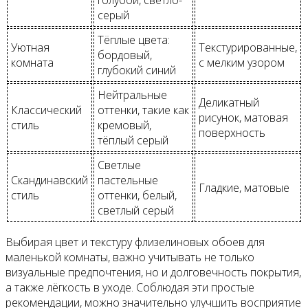
серый
Тёплые цвета:
Уютная
Текстурированные,
бордовый,
комната
с мелким узором
глубокий синий
Нейтральные
Деликатный
Классический
оттенки, такие как
рисунок, матовая
стиль
кремовый,
поверхность
тёплый серый
Светлые
Скандинавский
пастельные
Гладкие, матовые
стиль
оттенки, белый,
светлый серый
Выбирая цвет и текстуру флизелиновых обоев для
маленькой комнаты, важно учитывать не только
визуальные предпочтения, но и долговечность покрытия,
а также лёгкость в уходе. Соблюдая эти простые
рекомендации, можно значительно улучшить восприятие