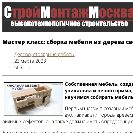
Мастер класс: сборка мебели из дерева с
Дерево, столярные работы
23 марта 2023
Главная
505
Собственная мебель, созд
уникальна и неповторима,
Все новости
научимся собирать мебель
Первым шагом в создании меб
дуб, так как эти породы древ
видимых дефектов, она также должна иметь определенную 
Видео
Важно помнить, что работы с деревом требуют аккуратн