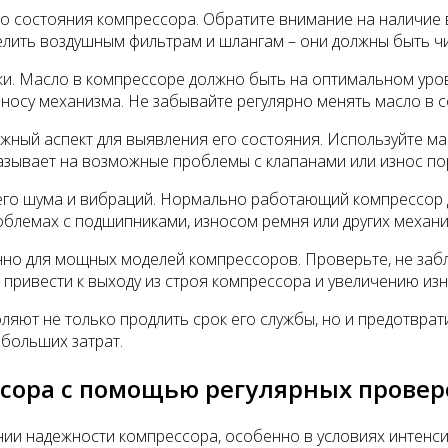
 состояния компрессора. Обратите внимание на наличие в
делить воздушным фильтрам и шлангам – они должны быть ч
ики. Масло в компрессоре должно быть на оптимальном ур
износу механизма. Не забывайте регулярно менять масло в
жный аспект для выявления его состояния. Используйте ма
азывает на возможные проблемы с клапанами или износ п
его шума и вибраций. Нормально работающий компрессор д
облемах с подшипниками, износом ремня или других механ
нно для мощных моделей компрессоров. Проверьте, не заб
 привести к выходу из строя компрессора и увеличению изн
яют не только продлить срок его службы, но и предотврат
 больших затрат.
ссора с помощью регулярных провер
и надежности компрессора, особенно в условиях интенсив