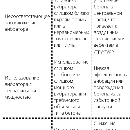
Установка
уплотнение
вибратора
бетона в
слишком близко
центральной
Несоответствующее
к краям формы
части, что
расположение
или в
приведет к
вибратора
неравномерных
воздушным
точках колонны
включениям и
или плиты.
дефектам в
структуре.
Использование
слишком
Низкая
слабого или
эффективность
Использование
слишком
вибрации или
вибратора с
мощного
повреждения
неправильной
вибратора для
бетона из-за
мощностью
требуемого
избыточной
объема или
нагрузки.
типа бетона.
Снижение
Отсутствие
мощности