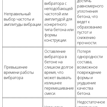
достичь
вибратора с
равномерного
неподобающей
уплотнения
Неправильный
частотой или
бетона, что
выбор частоты и
амплитудой для
ведет к
амплитуды вибрации
конкретного
образованию
типа бетона или
пустот и
формы
снижению
конструкции.
прочности.
Оставление
Потеря
вибратора в
однородности
бетоне на
состава,
Превышение
слишком долгое
возможное
времени работы
время, что
повреждение
вибратора
может вызвать
формы и
излишнее
ухудшение
перемешивание
качества
смеси.
бетона.
Недостаточное