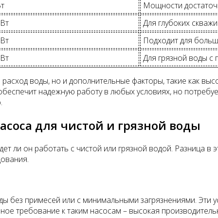
Вт
Мощности достаточн
 Вт
Для глубоких скважи
 Вт
Подходит для больш
 Вт
Для грязной воды с
и расход воды, но и дополнительные факторы, такие как в
еспечит надежную работу в любых условиях, но потребуе
.
асоса для чистой и грязной воды
ет ли он работать с чистой или грязной водой. Разница в 
дования.
ды без примесей или с минимальными загрязнениями. Эти у
вное требование к таким насосам – высокая производитель