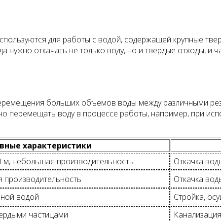
используются для работы с водой, содержащей крупные твер
а нужно откачать не только воду, но и твердые отходы, и ч
еремещения больших объемов воды между различными рез
вно перемещать воду в процессе работы, например, при и
вные характеристики
10 м, небольшая производительность
Откачка вод
ая производительность
Откачка вод
зной водой
Стройка, ос
вердыми частицами
Канализация