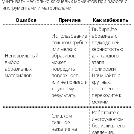
учитывать несколько ключевых моментов при работе с
инструментами и материалами.
Ошибка
Причина
Как избежать
Выбирайте
Использование
абразивы с
слишком грубых
подходящей
или мелких
зернистостью
Неправильный
абразивов
для каждого
выбор
может
этапа
абразивных
повредить
полировки.
материалов
поверхность
Начинайте с
или не привести
крупных,
к нужному
постепенно
результату.
переходите к
мелким.
Работайте с
Слишком
инструментом
сильное
без излишнего
нажатие на
давления,