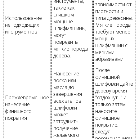
инструменты,
зависимости от
такие как
плотности и
слишком
Использование
типа древесины.
мощные
неподходящих
Мягкие породы
шлифмашины,
инструментов
требуют менее
могут
мощных
повредить
шлифмашин с
мягкие породы
мягкими
дерева.
абразивами.
После
Нанесение
финишной
воска или
шлифовки дайте
масла до
дереву время
завершения
Преждевременное
"отдохнуть" и
всех этапов
нанесение
только затем
шлифовки
финишного
наносите
может
покрытия
финишное
затруднить
покрытие,
получение
следуя
желаемого
рекомендациям