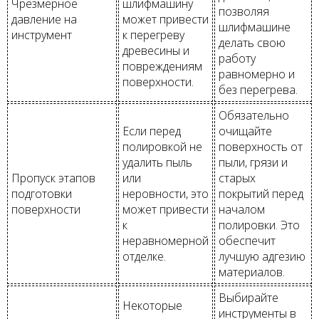
Чрезмерное
шлифмашину
позволяя
давление на
может привести
шлифмашине
инструмент
к перегреву
делать свою
древесины и
работу
повреждениям
равномерно и
поверхности.
без перегрева.
Обязательно
Если перед
очищайте
полировкой не
поверхность от
удалить пыль
пыли, грязи и
Пропуск этапов
или
старых
подготовки
неровности, это
покрытий перед
поверхности
может привести
началом
к
полировки. Это
неравномерной
обеспечит
отделке.
лучшую адгезию
материалов.
Выбирайте
Некоторые
инструменты в