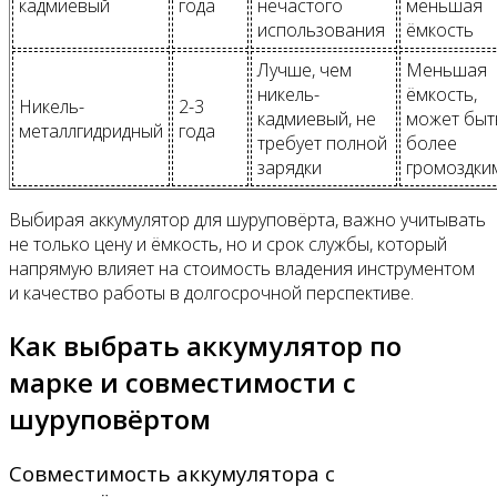
кадмиевый
года
нечастого
меньшая
использования
ёмкость
Лучше, чем
Меньшая
никель-
ёмкость,
Никель-
2-3
кадмиевый, не
может быт
металлгидридный
года
требует полной
более
зарядки
громоздки
Выбирая аккумулятор для шуруповёрта, важно учитывать
не только цену и ёмкость, но и срок службы, который
напрямую влияет на стоимость владения инструментом
и качество работы в долгосрочной перспективе.
Как выбрать аккумулятор по
марке и совместимости с
шуруповёртом
Совместимость аккумулятора с