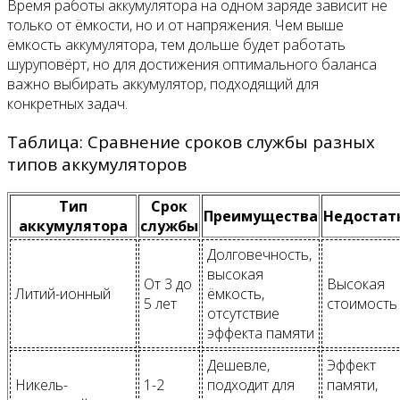
Время работы аккумулятора на одном заряде зависит не
только от ёмкости, но и от напряжения. Чем выше
ёмкость аккумулятора, тем дольше будет работать
шуруповёрт, но для достижения оптимального баланса
важно выбирать аккумулятор, подходящий для
конкретных задач.
Таблица: Сравнение сроков службы разных
типов аккумуляторов
Тип
Срок
Преимущества
Недостат
аккумулятора
службы
Долговечность,
высокая
От 3 до
Высокая
Литий-ионный
ёмкость,
5 лет
стоимость
отсутствие
эффекта памяти
Дешевле,
Эффект
Никель-
1-2
подходит для
памяти,