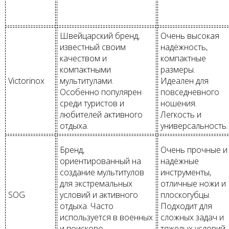
Швейцарский бренд,
Очень высокая
известный своим
надёжность,
качеством и
компактные
компактными
размеры.
Victorinox
мультитулами.
Идеален для
Особенно популярен
повседневного
среди туристов и
ношения.
любителей активного
Легкость и
отдыха.
универсальность.
Бренд,
Очень прочные и
ориентированный на
надёжные
создание мультитулов
инструменты,
для экстремальных
отличные ножи и
SOG
условий и активного
плоскогубцы.
отдыха. Часто
Подходит для
используется в военных
сложных задач и
и поисково-
тяжелых условий