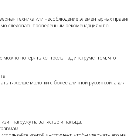
еверная техника или несоблюдение элементарных правил
одимо следовать проверенным рекомендациям по
е можно потерять контроль над инструментом, что
та.
ть тяжелые молотки с более длинной рукояткой, а для
изит нагрузку на запястье и пальцы.
травмам.
 используйте другой инструмент, чтобы удержать его на