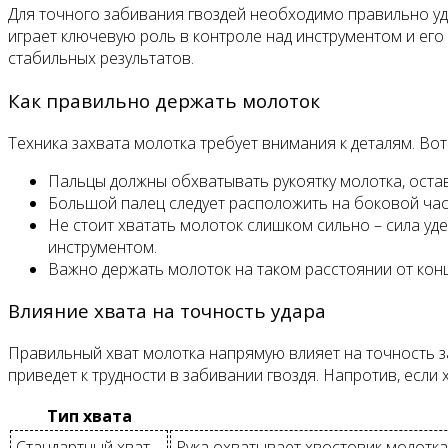
Для точного забивания гвоздей необходимо правильно уд
играет ключевую роль в контроле над инструментом и ег
стабильных результатов.
Как правильно держать молоток
Техника захвата молотка требует внимания к деталям. Во
Пальцы должны обхватывать рукоятку молотка, оста
Большой палец следует расположить на боковой част
Не стоит хватать молоток слишком сильно – сила у
инструментом.
Важно держать молоток на таком расстоянии от конц
Влияние хвата на точность удара
Правильный хват молотка напрямую влияет на точность за
приведет к трудности в забивании гвоздя. Напротив, если 
Тип хвата
Стандартный хват
Рука охватывает хвостовик молотка