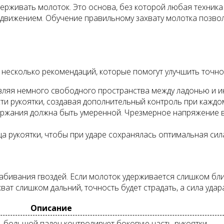
ерживать молоток. Это основа, без которой любая техника
о движением. Обучение правильному захвату молотка позво
т несколько рекомендаций, которые помогут улучшить точно
вляя немного свободного пространства между ладонью и и
и рукоятки, создавая дополнительный контроль при каждом
держания должна быть умеренной. Чрезмерное напряжение в
а рукоятки, чтобы при ударе сохранялась оптимальная сила
бивания гвоздей. Если молоток удерживается слишком близ
хват слишком дальний, точность будет страдать, а сила удар
Описание
, большой палец контролирует боковую часть рукоятки.