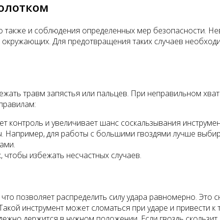
молотком
но также и соблюдения определенных мер безопасности. Н
 для окружающих. Для предотвращения таких случаев необх
ежать травм запястья или пальцев. При неправильном хват
 правилам:
ет контроль и увеличивает шанс соскальзывания инструмен
. Например, для работы с большими гвоздями лучше выбира
ами.
 чтобы избежать несчастных случаев.
 что позволяет распределить силу удара равномерно. Это сн
Такой инструмент может сломаться при ударе и привести к 
адежно держится в нужном положении. Если гвоздь скользит,