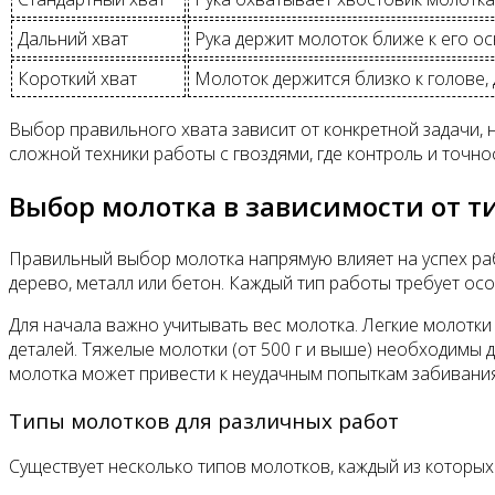
Дальний хват
Рука держит молоток ближе к его о
Короткий хват
Молоток держится близко к голове,
Выбор правильного хвата зависит от конкретной задачи, н
сложной техники работы с гвоздями, где контроль и точн
Выбор молотка в зависимости от т
Правильный выбор молотка напрямую влияет на успех раб
дерево, металл или бетон. Каждый тип работы требует ос
Для начала важно учитывать вес молотка. Легкие молотки 
деталей. Тяжелые молотки (от 500 г и выше) необходимы 
молотка может привести к неудачным попыткам забивани
Типы молотков для различных работ
Существует несколько типов молотков, каждый из которых