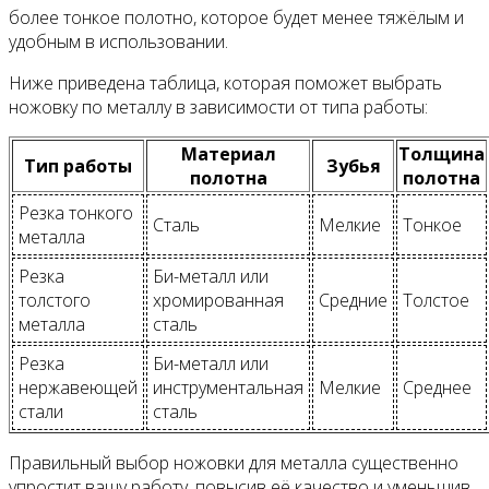
более тонкое полотно, которое будет менее тяжёлым и
удобным в использовании.
Ниже приведена таблица, которая поможет выбрать
ножовку по металлу в зависимости от типа работы:
Материал
Толщина
Тип работы
Зубья
полотна
полотна
Резка тонкого
Сталь
Мелкие
Тонкое
металла
Резка
Би-металл или
толстого
хромированная
Средние
Толстое
металла
сталь
Резка
Би-металл или
нержавеющей
инструментальная
Мелкие
Среднее
стали
сталь
Правильный выбор ножовки для металла существенно
упростит вашу работу, повысив её качество и уменьшив