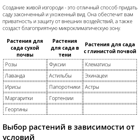
Создание живой изгороди - это отличный способ придать
саду законченный и ухоженный вид. Она обеспечит вам
приватность и защиту от внешних воздействий, а также
создаст благоприятную микроклиматическую зону.
Растения для
Растения
Растения для сада
сада сухой
для сада в
с глинистой почвой
почвы
тени
Розы
Фуксии
Клематисы
Лаванда
Астильбы
Эхинацеи
Ирисы
Папоротники
Астры
Маргаритки
Гортензии
Георгины
Выбор растений в зависимости от
условий