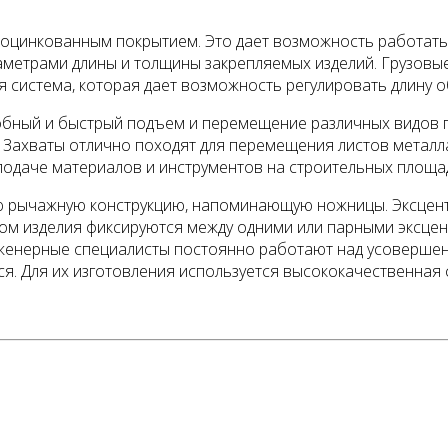
с оцинкованным покрытием. Это дает возможность работать
метрами длины и толщины закрепляемых изделий. Грузовые
 система, которая дает возможность регулировать длину 
обный и быстрый подъем и перемещение различных видов г
 Захваты отлично походят для перемещения листов металла
одаче материалов и инструментов на строительных площад
ую рычажную конструкцию, напоминающую ножницы. Эксцен
том изделия фиксируются между одними или парными эксце
женерные специалисты постоянно работают над усовершен
. Для их изготовления используется высококачественная с