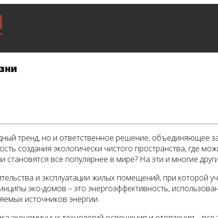
изни
дный тренд, но и ответственное решение, объединяющее за
ть создания экологически чистого пространства, где можн
ни становятся все популярнее в мире? На эти и многие дру
ительства и эксплуатации жилых помещений, при которой 
нципы эко-домов – это энергоэффективность, использовани
яемых источников энергии.
вка экономичных технологий освещения и отопления – все 