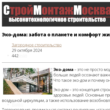
Эко-дома: забота о планете и комфорт ж
Загородное строительство
29 октября 2024
Главная
442
Эко-дома
– это не просто мо
больше людей осознают важнос
Все новости
Что такое эко-дом и почему о
Эко-дом – это концепция стро
здоровье людей. Основные при
воздушной циркуляции, а также использование возобновл
Видео
Теплоизоляция, продуманная система вентиляции, устано