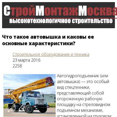
Что такое автовышка и каковы ее
основные характеристики?
Строительное оборудование и техника
Главная
23 марта 2016
2258
Автогидроподъемник (или
автовышка) — это особый
Все новости
вид спецтехники,
представляющий собой
огороженную рабочую
площадку на стреловидном
подъемном механизме,
Видео
установленной на грузовом